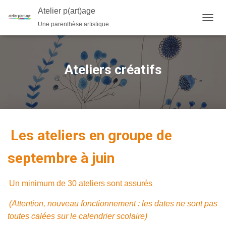
Atelier p(art)age
Une parenthèse artistique
O
U
V
R
I
Ateliers créatifs
R
/
F
E
R
M
Les ateliers en groupe de
E
R
L
septembre à juin
A
N
A
Un minimum de 30 ateliers sont assurés
V
I
(Attention, nouveau fonctionnement : les dates ne sont pas
G
toutes calées sur le calendrier scolaire)
A