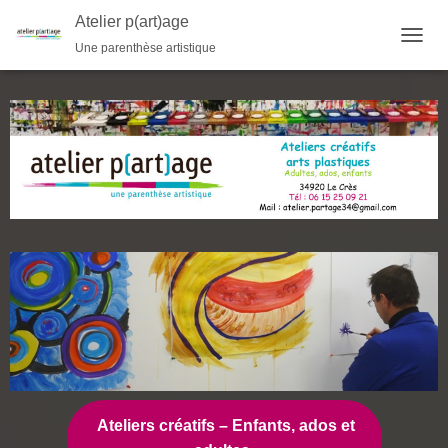
Atelier p(art)age
Une parenthèse artistique
OUVRI
Ateliers créatifs – Enfants, ados et